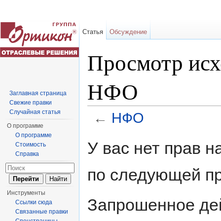
Статья
Обсуждение
Просмотр исх
НФО
Заглавная страница
Свежие правки
Случайная статья
←
НФО
О программе
Перейти к:
навигация
,
поиск
О программе
У вас нет прав 
Стоимость
Справка
по следующей пр
Инструменты
Запрошенное дей
Ссылки сюда
Связанные правки